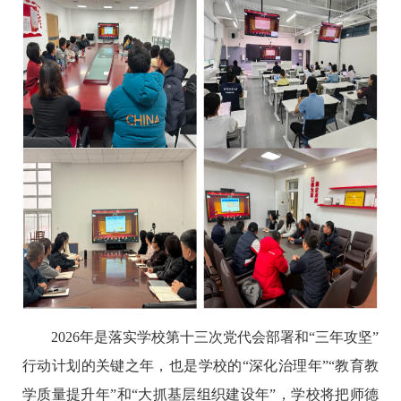
2026年是落实学校第十三次党代会部署和“三年攻坚”
行动计划的关键之年，也是学校的“深化治理年”“教育教
学质量提升年”和“大抓基层组织建设年”，学校将把师德