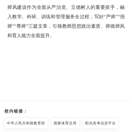
师风建设作为全面从严治党、立德树人的重要抓手，融
入教学、科研、训练和管理服务全过程，写好“严师”“强
师”“尊师”三篇文章，引领教师思想政治素质、师德师风
和育人能力全面提升。
校内链接：
中华人民共和国教育部
国家体育总局
阳光高考信息平台