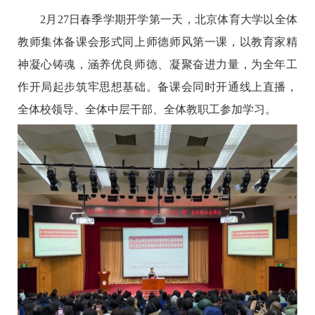
2月27日春季学期开学第一天，北京体育大学以全体
教师集体备课会形式同上师德师风第一课，以教育家精
神凝心铸魂，涵养优良师德、凝聚奋进力量，为全年工
作开局起步筑牢思想基础。备课会同时开通线上直播，
全体校领导、全体中层干部、全体教职工参加学习。