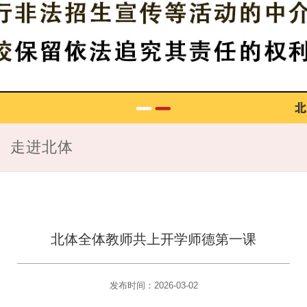
走进北体
北体全体教师共上开学师德第一课
发布时间：2026-03-02