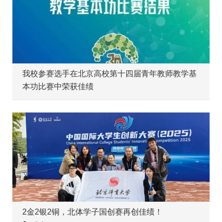
我校参赛选手在北京高校第十四届青年教师教学基
本功比赛中荣获佳绩
$article.summary
2金2银2铜，北体学子国创赛再创佳绩！