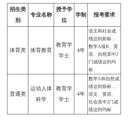
招生类
授予学
专业名称
学制
报考要求
别
位
语文和社会成
绩达到前标，
教育学
数学
A
或
B
、
英
体育类
体育教育
4
年
语
、自然其中
2
学士
门
成绩达到均
标
数学
A
和自然成
绩达到前标，
运动人体
教育学
普通类
4
年
语文
、
英语
、
科学
学士
社会其中
2
门
成
绩达到均标