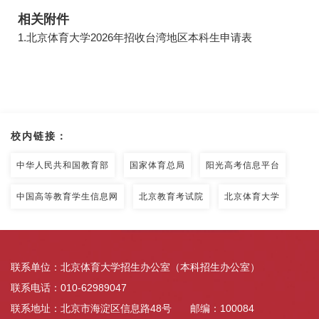
相关附件
1.
北京体育大学2026年招收台湾地区本科生申请表
校内链接：
中华人民共和国教育部
国家体育总局
阳光高考信息平台
中国高等教育学生信息网
北京教育考试院
北京体育大学
联系单位：北京体育大学招生办公室（本科招生办公室）
联系电话：010-62989047
联系地址：北京市海淀区信息路48号
邮编：100084