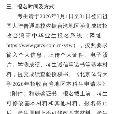
三、报名时间及方式
考生请于
2026
年
3月1日至31日登陆祖
国大陆普通高校依据台湾地区学测成绩招
收台湾高中毕业生报名系统（网址：
https://www.gatzs.com.cn/z/tw
）
，
按照要求
输入个人信息，上传个人证件、电子照
片、学测成绩、考生诚信承诺书等基本材
料，提交成绩查验授权书、《
北京体育
大
学
2026
年
招收
台湾
地区本科生申请表
》
（附件）和获奖证书。报名截止前，考生
可修改基本材料和其他材料。报名截止
后，考生原则上不可修改基本材料。
考生