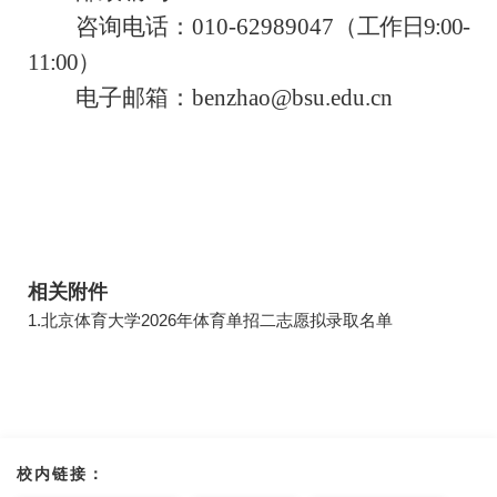
咨询电话：
010-62989047（
工作日
9:00-
11:00
）
电子邮箱：
benzhao@bsu.edu.cn
相关附件
1.
北京体育大学2026年体育单招二志愿拟录取名单
校内链接：