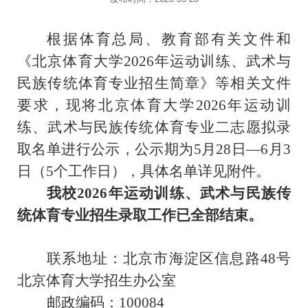
根据体育总局
、
教育部
有关文件
和
《北京体育大学
202
6
年运动训练、武术与
民族传统体育专业招生简章》等相关文件
要求，现将北京体育大学
202
6
年运动训
练、武术与民族传统体育专业二志愿拟录
取名单进行公示，公示期为
5月2
8
日
—6月
3
日（
5个工作日），具体名单详见附件。
我校
202
6
年运动训练、武术与民族传
统体育专业招生录取工作已全部结束。
联系地址：北京市海淀区信息路
48号
北京体育大学招生办公室
邮政编码：
100084