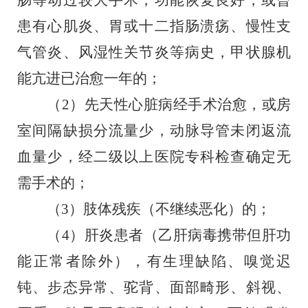
肠等动过较大手术，功能恢复良好，或曾
患有心肌炎、胃或十二指肠溃疡、慢性支
气管炎、风湿性关节炎等病史，甲状腺机
能亢进已治愈一年的；
（
2）先天性心脏病经手术治愈，或房
室间隔缺损分流量少，动脉导管未闭返流
血量少，经二级以上医院专科检查确定无
需手术的；
（
3）肢体残疾（不继续恶化）的；
（
4）肝炎患者（乙肝病毒携带但肝功
能正常者除外），有生理缺陷、嗅觉迟
钝、步态异常、驼背、面部畸形、斜视、