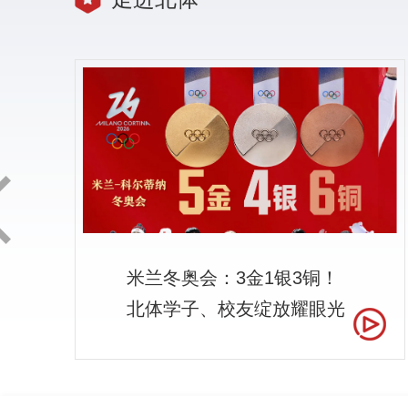
Next
米兰冬奥会：3金1银3铜！
北体学子、校友绽放耀眼光
芒！