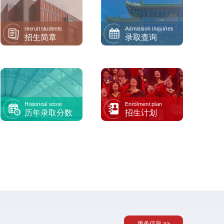
recruit students
Admission inquiries
招生简章
录取查询
Historical score
Enrolment plan
历年录取分数
招生计划
更多信息 >>